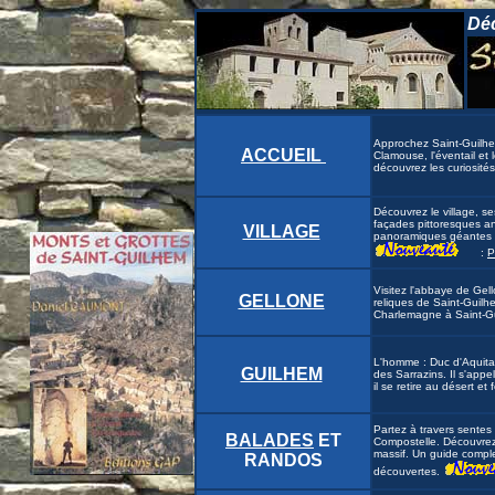
Dé
Approchez Saint-Guilhem
ACCUEIL
Clamouse, l'éventail et 
découvrez les curiosités
Découvrez le village, se
façades pittoresques a
VILLAGE
panoramiques géantes v
:
P
Visitez l'abbaye de Gello
GELLONE
reliques de Saint-Guilhem
Charlemagne à Saint-G
L'homme : Duc d'Aquita
GUILHEM
des Sarrazins. Il s'appe
il se retire au désert e
Partez à travers sentes 
BALADES
ET
Compostelle. Découvrez 
massif. Un guide comp
RANDOS
découvertes.