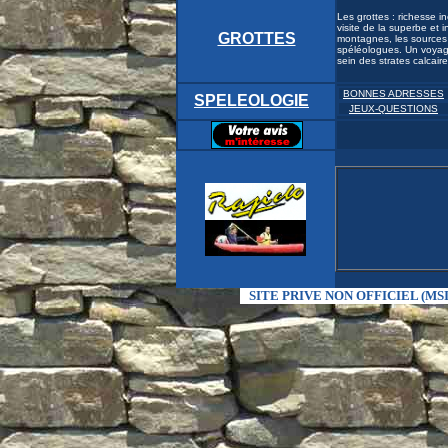
Les grottes : richesse 
visite de la superbe et
GROTTES
montagnes, les sources p
spéléologues. Un voyage
sein des strates calcai
BONNES ADRESSES
SPELEOLOGIE
JEUX-QUESTIONS
SITE PRIVE NON OFFICIEL (MSI-